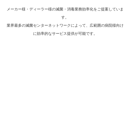
メーカー様・ディーラー様の滅菌・消毒業務効率化をご提案していま
す。
業界最多の滅菌センターネットワークによって、広範囲の病院様向け
に効率的なサービス提供が可能です。
お悩み事
借用器材、インプラントに関わる業務
を一元化することで、
物流コストの軽減を検討したい
点検、洗浄、滅菌、運搬、
緊急対応を行える業者を
探している